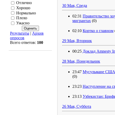
Отлично
30 Мая, Среда
Хорошо
Нормально
02:31
Правительство хо
Плохо
мигрантах
(0)
Ужасно
02:10
Кортко о главном
Результаты
|
Архив
опросов
29 Мая, Вторник
Всего ответов:
100
00:25
Доклад Amnesty Int
28 Мая, Понедельник
23:47
Мусульмане США 
(0)
23:23
Наступление на с
23:13
Узбекистан: Бриф
26 Мая, Суббота