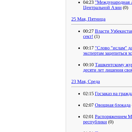
04:23
"Международная А
Центральной Азии
(0)
25 Мая, Пятница
00:27
Власти Узбекиста
сект!
(1)
00:17
"Слово "ислам" д
экспертам зацепиться хо
00:10
Ташкентскому жур
десяти лет лишения св
23 Мая, Среда
02:15
Госзаказ на гражд
02:07
Овощная блокада
02:01
Распоряжением М
республики
(0)