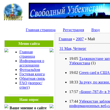
Главная страница
Регистрация
Вход
Главная
»
2007
»
Май
Меню сайта
31 Мая, Четверг
Главная
страница
19:05
Таджикистане за
Информация о
Узбекистана
(1)
ассоциации
Фотоальбом
19:02
Green card в США
Гостевая книга
Обратная связь
18:33
За руку, по жизни.
FAQ (вопрос/
ответ)
17:57
«Боинг-787-8» в 
Наш опрос
17:44
Узбекистан забло
информационных веб-с
Ваше мнение о сайте