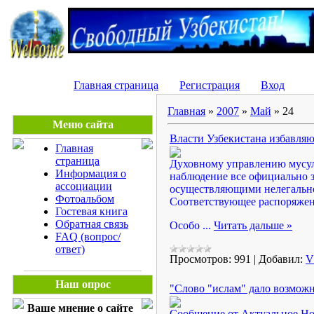
Главная страница
Регистрация
Вход
Главная
»
2007
»
Май
»
24
Меню сайта
Власти Узбекистана избавляют
Главная
страница
Духовному управлению мусуль
Информация о
наблюдение все официально з
ассоциации
осуществляющими нелегально
Фотоальбом
Соответствующее распоряжен
Гостевая книга
Обратная связь
Особо
...
Читать дальше »
FAQ (вопрос/
ответ)
Просмотров:
991
|
Добавил:
V
Наш опрос
"Слово "ислам" дало возможно
Ваше мнение о сайте
Сообщение от Актуальное Но