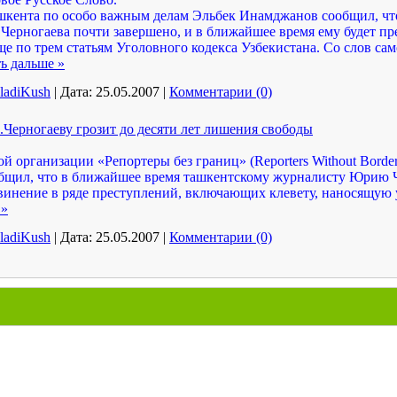
шкента по особо важным делам Эльбек Инамджанов сообщил, что
Черногаева почти завершено, и в ближайшее время ему будет пр
е по трем статьям Уголовного кодекса Узбекистана. Со слов сам
ь дальше »
ladiKush
|
Дата:
25.05.2007
|
Комментарии (0)
Черногаеву грозит до десяти лет лишения свободы
 организации «Репортеры без границ» (Reporters Without Border
общил, что в ближайшее время ташкентскому журналисту Юрию 
винение в ряде преступлений, включающих клевету, наносящую
 »
ladiKush
|
Дата:
25.05.2007
|
Комментарии (0)