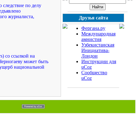
 следствие по делу
едъявлено
ого журналиста,
Друзья сайта
Фергана.ру
Международная
амнистия
Узбекистанская
Инициатива-
s) со ссылкой на
Лондон
Черногаеву может быть
Инструкции для
 ущерб национальной
uCoz
Сообщество
uCoz