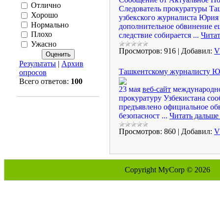
Отлично
Следователь прокуратуры Та
Хорошо
узбекского журналиста Юрия 
Нормально
дополнительное обвинение ещ
Плохо
следствие собирается
...
Читат
Ужасно
Просмотров:
916
|
Добавил:
V
Результаты
|
Архив
Ташкентскому журналисту Ю.
опросов
Всего ответов:
100
23 мая
веб-сайт
международной
прокуратуру Узбекистана со
предъявлено официальное об
безопасност
...
Читать дальше
Просмотров:
860
|
Добавил:
V
Copyright MyCorp © 2026