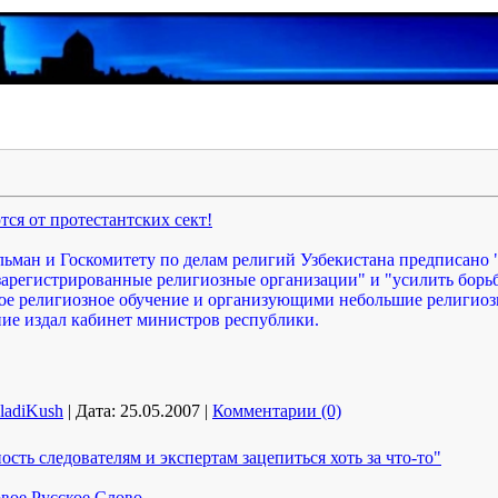
1
ся от протестантских сект!
ман и Госкомитету по делам религий Узбекистана предписано "
арегистрированные религиозные организации" и "усилить борьб
е религиозное обучение и организующими небольшие религиоз
ие издал кабинет министров республики.
ladiKush
|
Дата:
25.05.2007
|
Комментарии (0)
сть следователям и экспертам зацепиться хоть за что-то"
вое Русское Слово.